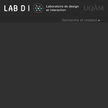
Recherche et création
»
Le LabDI est une unité de recherche, de création et
d'enseignement visant à explorer l'
enrichissement
expérientiel
du cadre de vie de l'être humain.
Des modèles, systèmes et environnements d'interaction collaborative
y sont élaborés. Ils ciblent prioritairement l'
innovation sociale
et le
progrès culturel
par la conceptualisation d'expériences intégrant des
technologies ubiquitaires et portables dans l'usage au quotidien.
L'Expérience multiplis
de la place Royale à
Montréal